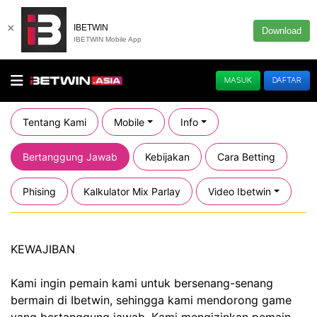
×
IBETWIN
Download
IBETWIN Mobile App
MASUK
DAFTAR
Tentang Kami
Mobile
Info
Bertanggung Jawab
Kebijakan
Cara Betting
Phising
Kalkulator Mix Parlay
Video Ibetwin
KEWAJIBAN
Kami ingin pemain kami untuk bersenang-senang
bermain di Ibetwin, sehingga kami mendorong game