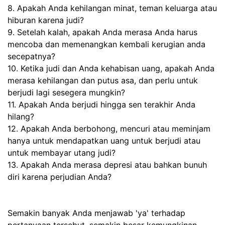
8. Apakah Anda kehilangan minat, teman keluarga atau
hiburan karena judi?
9. Setelah kalah, apakah Anda merasa Anda harus
mencoba dan memenangkan kembali kerugian anda
secepatnya?
10. Ketika judi dan Anda kehabisan uang, apakah Anda
merasa kehilangan dan putus asa, dan perlu untuk
berjudi lagi sesegera mungkin?
11. Apakah Anda berjudi hingga sen terakhir Anda
hilang?
12. Apakah Anda berbohong, mencuri atau meminjam
hanya untuk mendapatkan uang untuk berjudi atau
untuk membayar utang judi?
13. Apakah Anda merasa depresi atau bahkan bunuh
diri karena perjudian Anda?
Semakin banyak Anda menjawab 'ya' terhadap